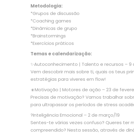
Metodologia:
*Grupos de discussão
*Coaching games
*Dinâmicas de grupo
*Brainstormings
*Exercícios práticos
Temas e calendarização:
✨Autoconhecimento | Talento e recursos – 9 d
Vem descobrir mais sobre ti, quais os teus pr
estratégias para viveres em flow!
☀️Motivação | Motores de ação – 23 de fevere
Precisas de motivação? Vamos trabalhar sobr
para ultrapassar os períodos de stress académ
?Inteligência Emocional – 2 de março/19
Sentes-te várias vezes confuso? Queres ter m
compreendido? Nesta sessão, através de din