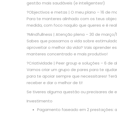
gestão mais saudáveis (e inteligentes!)
?Objectivos e metas | O meu plano – 16 de m
Para te manteres alinhado com os teus objec
medida, com foco naquilo que queres e é rea
?Mindfullness | Atenção plena – 30 de março/
Sabes que passamos a vida sobre estimulados
aproveitar o melhor da vida? Vais aprender es
manteres concentrado e mais produtivo!
?Criatividade | Peer group e soluções – 6 de ab
Vamos criar um grupo de pares para te ajuda
para te apoiar sempre que necessitares! Terá
receber e dar o melhor de ti!
Se tiveres alguma questão ou precisares de 
Investimento
Pagamento faseado em 2 prestações: at