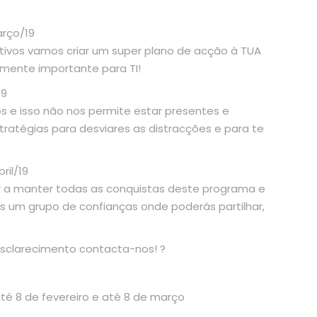
arço/19
tivos vamos criar um super plano de acção à TUA
lmente importante para TI!
19
 e isso não nos permite estar presentes e
tratégias para desviares as distracções e para te
ril/19
r a manter todas as conquistas deste programa e
s um grupo de confianças onde poderás partilhar,
esclarecimento contacta-nos! ?
é 8 de fevereiro e até 8 de março